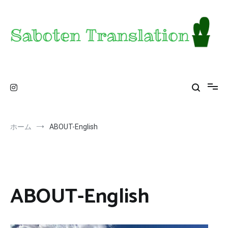
コ
ン
テ
ン
ツ
へ
ス
Saboten Translation – a translator's blog from
カンザス在住翻訳者のブログ – 日常の異文化をお届け
キ
ッ
KS
プ
ホーム
ABOUT-English
ABOUT-English