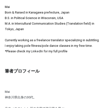
Mai
Born & Raised in Kanagawa prefecture, Japan
B.S. in Political Science in Wisconsin, USA
M.A. in Intercultural Communication Studies (Translation field) in
Tokyo, Japan
Currently working as a freelance translator specializing in subtitling
I enjoy taking pole fitness/pole dance classes in my free time.
*Please check my
LinkedIn
for my full profile
筆者プロフィール
Mai
神奈川県出身の30代。