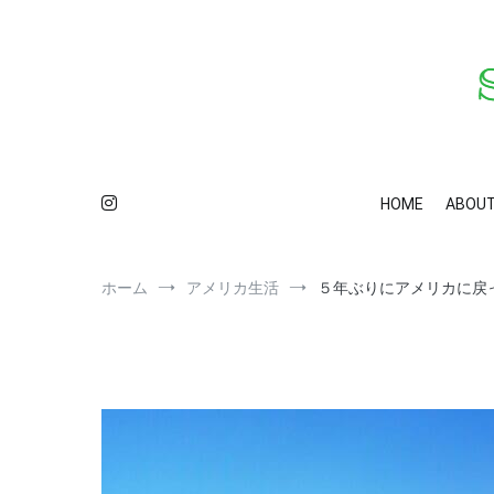
コ
ン
テ
ン
ツ
へ
ス
S
カ
キ
ッ
HOME
ABOU
プ
ホーム
アメリカ生活
５年ぶりにアメリカに戻