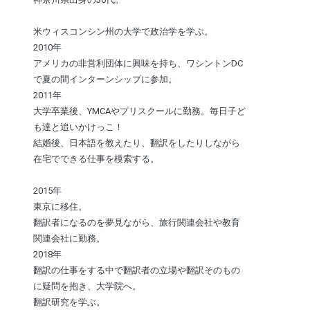
米ウィスコンシン州の大学で政治学を学ぶ。
2010年
アメリカの非営利団体に興味を持ち、ワシントンDC
で夏の間インターンシップに参加。
2011年
大学卒業後、YMCAやプリスクールに勤務。毎日子ど
も達と追いかけっこ！
結婚後、日本語を教えたり、翻訳をしたりしながら
在宅でできる仕事を模索する。
2015年
東京に移住。
翻訳者になるのを夢見ながら、旅行関連会社や教育
関連会社に勤務。
2018年
翻訳の仕事をする中で翻訳者の立場や翻訳そのもの
に疑問を抱き、大学院へ。
翻訳研究を学ぶ。