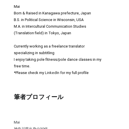
Mai
Born & Raised in Kanagawa prefecture, Japan
B.S. in Political Science in Wisconsin, USA
M.A. in Intercultural Communication Studies
(Translation field) in Tokyo, Japan
Currently working as a freelance translator
specializing in subtitling
I enjoy taking pole fitness/pole dance classes in my
free time.
*Please check my
LinkedIn
for my full profile
筆者プロフィール
Mai
神奈川県出身の30代。