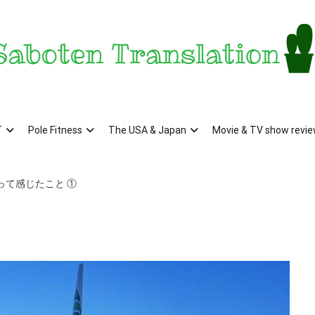
aboten Translation – a translator's blog from KS
ンザス在住翻訳者のブログ – 日常の異文化をお届け
T
Pole Fitness
The USA & Japan
Movie & TV show revi
って感じたこと ①