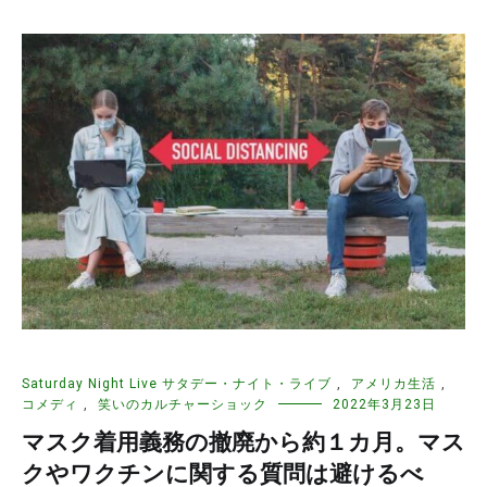
Saturday Night Live サタデー・ナイト・ライブ
,
アメリカ生活
,
コメディ
,
笑いのカルチャーショック
2022年3月23日
マスク着用義務の撤廃から約１カ月。マス
クやワクチンに関する質問は避けるべ