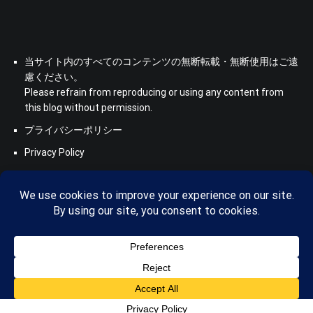
当サイト内のすべてのコンテンツの無断転載・無断使用はご遠
慮ください。
Please refrain from reproducing or using any content from
this blog without permission.
プライバシーポリシー
Privacy Policy
Copyright © 2026
Saboten Translation - a translator's blog from
KS
. All rights reserved. Theme:
Cenote
by ThemeGrill. Powered
by
WordPress
.
Privacy Policy