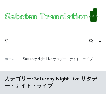
コ
ン
テ
ン
ツ
へ
ス
Saboten Translation – a translator's blog from
カンザス在住翻訳者のブログ – 日常の異文化をお届け
キ
ッ
KS
プ
ホーム
Saturday Night Live サタデー・ナイト・ライブ
カテゴリー:
Saturday Night Live サタデ
ー・ナイト・ライブ