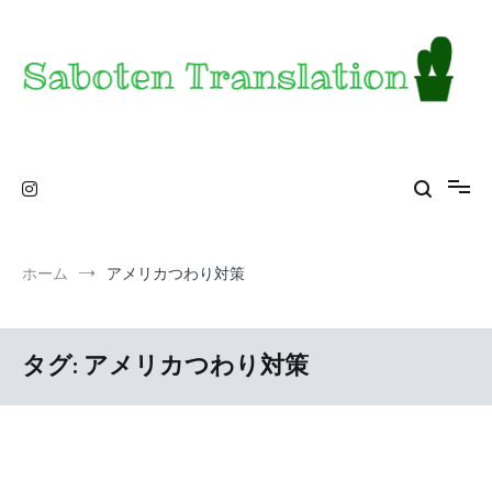
コ
ン
テ
ン
ツ
へ
ス
Saboten Translation – a translator's blog from
カンザス在住翻訳者のブログ – 日常の異文化をお届け
キ
ッ
KS
プ
ホーム
アメリカつわり対策
タグ:
アメリカつわり対策