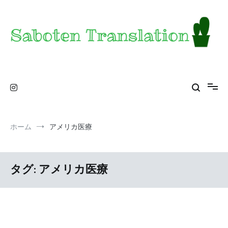
コ
ン
テ
ン
ツ
へ
ス
Saboten Translation – a translator's blog from
カンザス在住翻訳者のブログ – 日常の異文化をお届け
キ
ッ
KS
プ
ホーム
アメリカ医療
タグ:
アメリカ医療