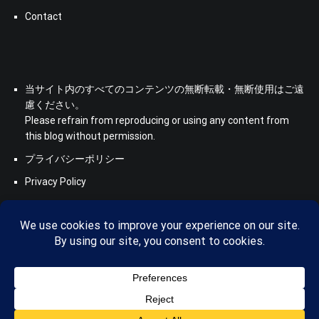
Contact
当サイト内のすべてのコンテンツの無断転載・無断使用はご遠
慮ください。
Please refrain from reproducing or using any content from
this blog without permission.
プライバシーポリシー
Privacy Policy
Copyright © 2026
Saboten Translation - a translator's blog from
KS
. All rights reserved. Theme:
Cenote
by ThemeGrill. Powered
by
WordPress
.