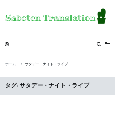
コ
ン
テ
ン
ツ
へ
ス
Saboten Translation – a translator's blog from
カンザス在住翻訳者のブログ – 日常の異文化をお届け
キ
ッ
KS
プ
ホーム
サタデー・ナイト・ライブ
タグ:
サタデー・ナイト・ライブ