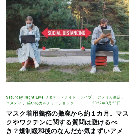
Saturday Night Live サタデー・ナイト・ライブ
,
アメリカ生活
,
コメディ
,
笑いのカルチャーショック
2022年3月23日
マスク着用義務の撤廃から約１カ月。マス
クやワクチンに関する質問は避けるべ
き？規制緩和後のなんだか気まずいアメ