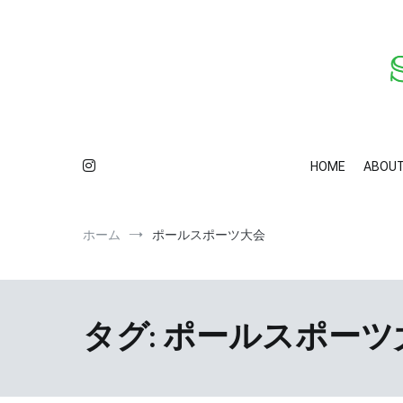
コ
ン
テ
ン
ツ
へ
ス
S
カ
キ
ッ
HOME
ABOU
プ
ホーム
ポールスポーツ大会
タグ:
ポールスポーツ