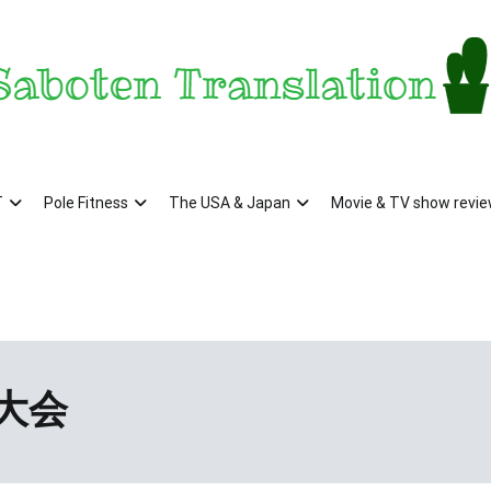
aboten Translation – a translator's blog from KS
ンザス在住翻訳者のブログ – 日常の異文化をお届け
T
Pole Fitness
The USA & Japan
Movie & TV show revi
大会