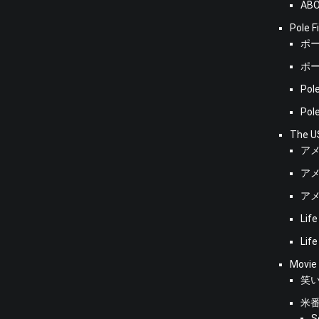
ABO
Pole F
ポ
ポ
Pole
Pole
The U
ア
ア
ア
Life
Life
Movie
笑
米
S