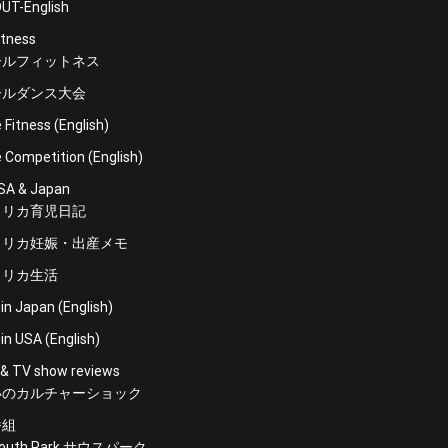
UT-English
itness
ールフィットネス
ールダンス大会
 Fitness (English)
 Competition (English)
SA & Japan
メリカ育児日記
メリカ妊娠・出産メモ
メリカ生活
 in Japan (English)
 in USA (English)
 & TV show reviews
いのカルチャーショック
番組
outh Park サウスパーク