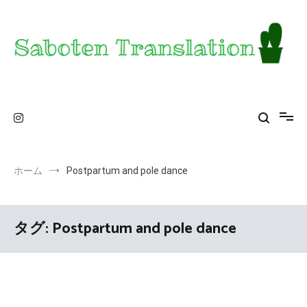
コ
ン
テ
ン
ツ
へ
ス
Saboten Translation – a translator's blog from
カンザス在住翻訳者のブログ – 日常の異文化をお届け
キ
ッ
KS
プ
ホーム
Postpartum and pole dance
タグ:
Postpartum and pole dance