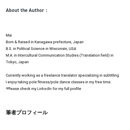
ー
About the Author：
シ
ョ
ン
Mai
Born & Raised in Kanagawa prefecture, Japan
B.S. in Political Science in Wisconsin, USA
M.A. in Intercultural Communication Studies (Translation field) in
Tokyo, Japan
Currently working as a freelance translator specializing in subtitling
I enjoy taking pole fitness/pole dance classes in my free time.
*Please check my
LinkedIn
for my full profile
筆者プロフィール