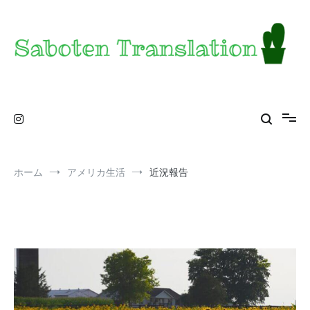
コ
ン
テ
ン
ツ
へ
ス
Saboten Translation – a translator's blog from
カンザス在住翻訳者のブログ – 日常の異文化をお届け
キ
ッ
KS
プ
ホーム
アメリカ生活
近況報告