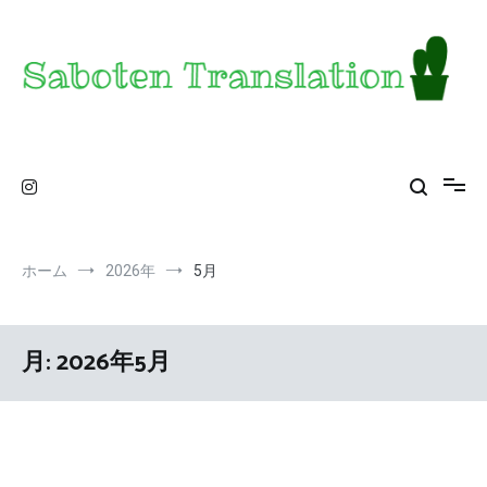
コ
ン
テ
ン
ツ
へ
ス
Saboten Translation – a translator's blog from
カンザス在住翻訳者のブログ – 日常の異文化をお届け
キ
ッ
KS
プ
ホーム
2026年
5月
月:
2026年5月