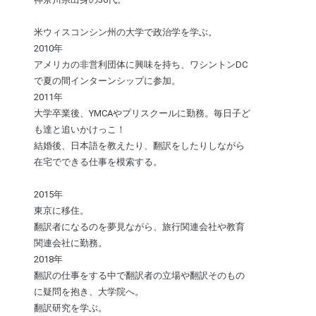
米ウィスコンシン州の大学で政治学を学ぶ。
2010年
アメリカの非営利団体に興味を持ち、ワシントンDC
で夏の間インターンシップに参加。
2011年
大学卒業後、YMCAやプリスクールに勤務。毎日子ど
も達と追いかけっこ！
結婚後、日本語を教えたり、翻訳をしたりしながら
在宅でできる仕事を模索する。
2015年
東京に移住。
翻訳者になるのを夢見ながら、旅行関連会社や教育
関連会社に勤務。
2018年
翻訳の仕事をする中で翻訳者の立場や翻訳そのもの
に疑問を抱き、大学院へ。
翻訳研究を学ぶ。