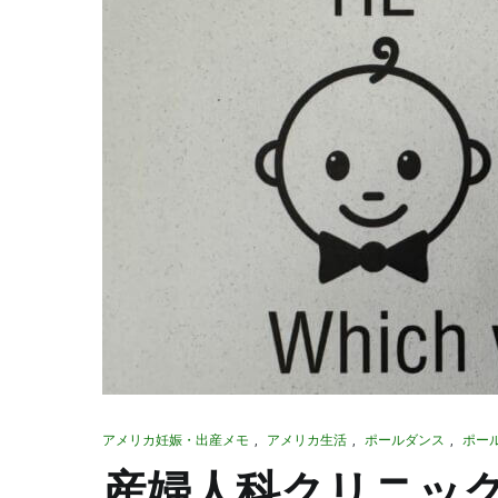
アメリカ妊娠・出産メモ
,
アメリカ生活
,
ポールダンス
,
ポー
産婦人科クリニッ