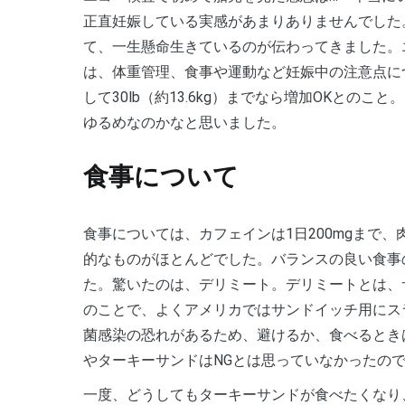
正直妊娠している実感があまりありませんでした
て、一生懸命生きているのが伝わってきました。
は、体重管理、食事や運動など妊娠中の注意点に
して30lb（約13.6kg）までなら増加OKとの
ゆるめなのかなと思いました。
食事について
食事については、カフェインは1日200mgまで、肉や魚はよく火を通すこと、水分をしっかり摂るなど基本
的なものがほとんどでした。バランスの良い食事
た。驚いたのは、デリミート。デリミートとは、
のことで、よくアメリカではサンドイッチ用にス
菌感染の恐れがあるため、避けるか、食べるとき
やターキーサンドはNGとは思っていなかったの
一度、どうしてもターキーサンドが食べたくなり、スーパーでターキーハムを購入後、産婦人科クリニック