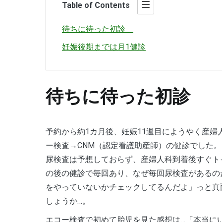
T
able of Contents
待ちに待った初診
妊娠後期までは月1健診
待ちに待った初診
予約から約1カ月後、妊娠11週目にようやく産婦人科初診へ。受付を済ませると、身体計測→尿検査→エコ
ー検査→CNM（認定看護助産師）の健診でした。
尿検査は予想しておらず、産婦人科到着後すぐト
の後の健診で毎回あり、なぜ毎回尿検査があるの
をやっていないかチェックしてるんだよ」っと真
しょうか…。
エコー検査で初めて胎児を見た感想は…「本当にいる！」検査薬で陽性と出てつわりの症状はあるものの、