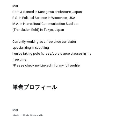
Mai
Born & Raised in Kanagawa prefecture, Japan
B.S. in Political Science in Wisconsin, USA
M.A. in Intercultural Communication Studies
(Translation field) in Tokyo, Japan
Currently working as a freelance translator
specializing in subtitling
I enjoy taking pole fitness/pole dance classes in my
free time.
*Please check my
LinkedIn
for my full profile
筆者プロフィール
Mai
神奈川県出身の30代。