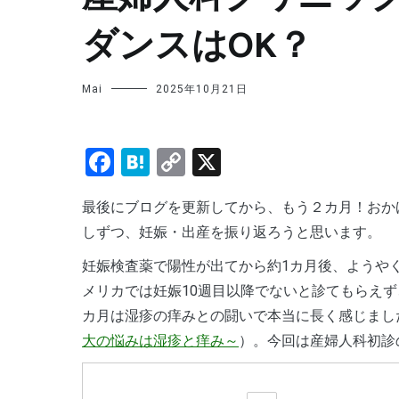
ダンスはOK？
Mai
2025年10月21日
Facebook
Hatena
Copy
X
Link
最後にブログを更新してから、もう２カ月！おかげさまで、8月末に元気な男の子を出産しました。また少
しずつ、妊娠・出産を振り返ろうと思います。
妊娠検査薬で陽性が出てから約1カ月後、ようやく産婦人科へ。本当はすぐに受診したかったのですが、ア
メリカでは妊娠10週目以降でないと診てもらえ
カ月は湿疹の痒みとの闘いで本当に長く感じまし
大の悩みは湿疹と痒み～
）。今回は産婦人科初診