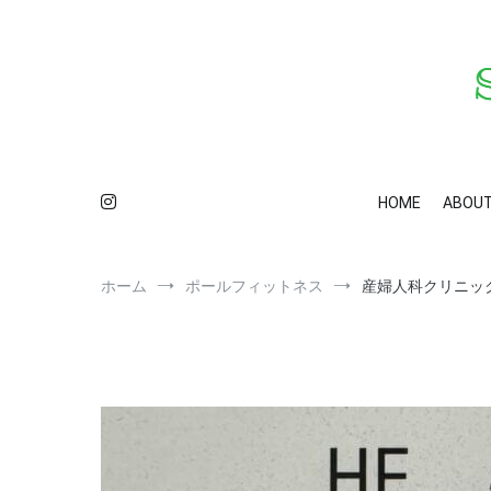
コ
ン
テ
ン
ツ
へ
ス
S
カ
キ
ッ
HOME
ABOU
プ
ホーム
ポールフィットネス
産婦人科クリニッ