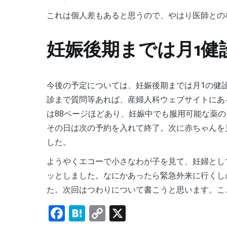
これは個人差もあると思うので、やはり医師と
妊娠後期までは月1健
今後の予定については、妊娠後期までは月1の健診で、次のエコーは20週以降と説明がありました。次の健
診まで質問等あれば、産婦人科ウェブサイトにあ
は88ページほどあり、妊娠中でも服用可能な薬
その日は次の予約を入れて終了。次に赤ちゃんを
した。
ようやくエコーで小さなわが子を見て、妊婦としての自覚が芽生えました。初診まで何事もなく過ごせてホ
ッとしました。なにかあったら緊急外来に行くし
た。次回はつわりについて書こうと思います。こ
Facebook
Hatena
Copy
X