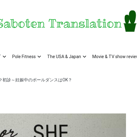
aboten Translation – a translator's blog from KS
ンザス在住翻訳者のブログ – 日常の異文化をお届け
T
Pole Fitness
The USA & Japan
Movie & TV show revi
ク初診～妊娠中のポールダンスはOK？