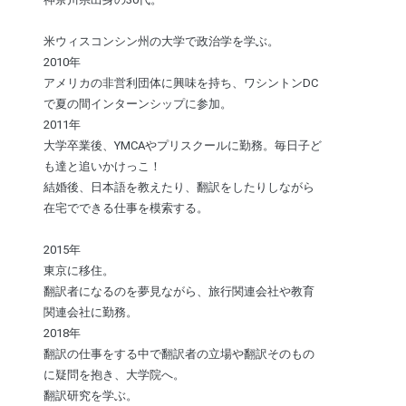
米ウィスコンシン州の大学で政治学を学ぶ。
2010年
アメリカの非営利団体に興味を持ち、ワシントンDC
で夏の間インターンシップに参加。
2011年
大学卒業後、YMCAやプリスクールに勤務。毎日子ど
も達と追いかけっこ！
結婚後、日本語を教えたり、翻訳をしたりしながら
在宅でできる仕事を模索する。
2015年
東京に移住。
翻訳者になるのを夢見ながら、旅行関連会社や教育
関連会社に勤務。
2018年
翻訳の仕事をする中で翻訳者の立場や翻訳そのもの
に疑問を抱き、大学院へ。
翻訳研究を学ぶ。