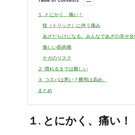
T
able of Contents
１. とにかく、痛い！
技（トリック）に伴う痛み
あざだらけになる。みんなであざの見せ合
激しい筋肉痛
ケガのリスク
２. 慣れるまでは難しい
３. コスパは悪い？費用は高め。
まとめ
１. とにかく、痛い！