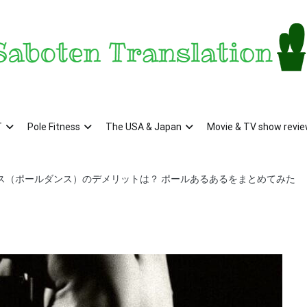
aboten Translation – a translator's blog from KS
ンザス在住翻訳者のブログ – 日常の異文化をお届け
T
Pole Fitness
The USA & Japan
Movie & TV show revi
ス（ポールダンス）のデメリットは？ ポールあるあるをまとめてみた