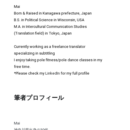
Mai
Born & Raised in Kanagawa prefecture, Japan
B.S. in Political Science in Wisconsin, USA
M.A. in Intercultural Communication Studies
(Translation field) in Tokyo, Japan
Currently working as a freelance translator
specializing in subtitling
I enjoy taking pole fitness/pole dance classes in my
free time.
*Please check my
LinkedIn
for my full profile
筆者プロフィール
Mai
神奈川県出身の30代。